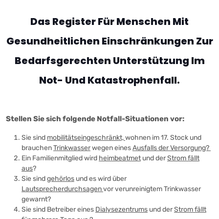
Skip
notfallregister.eu
- Das Register für
to
Das Register Für Menschen Mit
Menschen mit
content
gesundheitlichen
Gesundheitlichen Einschränkungen Zur
Einschränkungen
Bedarfsgerechten Unterstützung Im
zur
bedarfsgerechten
Not- Und Katastrophenfall.
Unterstützung im
Not- und
Katastrophenfall.
Stellen Sie sich folgende Notfall-Situationen vor:
Sie sind
mobilitätseingeschränkt,
wohnen im 17. Stock und
brauchen
Trinkwasser
wegen eines
Ausfalls der Versorgung?
Ein Familienmitglied wird
heimbeatmet
und der
Strom fällt
aus
?
Sie sind
gehörlos
und es wird über
Lautsprecherdurchsagen
vor verunreinigtem Trinkwasser
gewarnt?
Sie sind Betreiber eines
Dialysezentrums
und der
Strom fällt